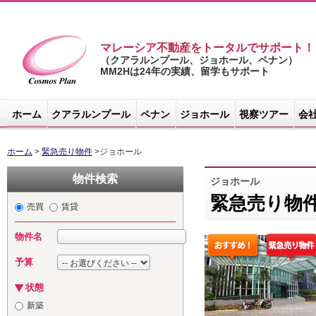
マレーシア不動産をトータルでサポート！
（クアラルンプール、ジョホール、ペナン）
MM2Hは24年の実績、留学もサポート
マレーシア不
動産サイト -
ホーム
クアラルンプール
ペナン
ジョホール
視察ツアー
会
コスモスプラ
ン
ホーム
>
緊急売り物件
>ジョホール
物件検索
ジョホール
緊急売り物
売買
賃貸
物件名
予算
状態
新築